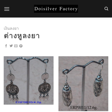
Skip
to
content
เงินลงยา
ต่างหูลงยา