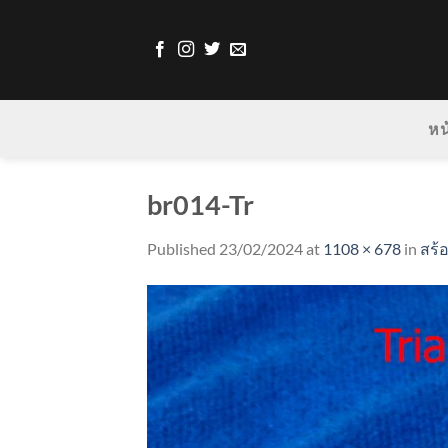
Skip
to
content
หน
br014-Tr
Published
23/02/2024
at
1108 × 678
in
สร้