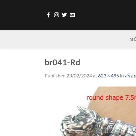
Skip
to
content
หน
br041-Rd
Published
23/02/2024
at
623 × 495
in
สร้อ