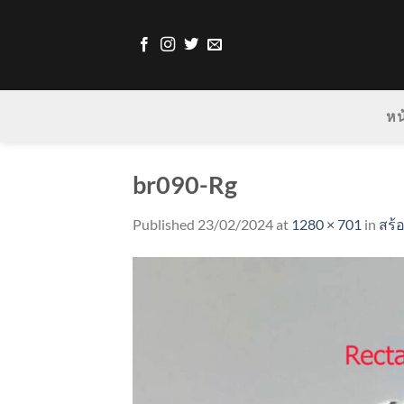
Skip
to
content
หน
br090-Rg
Published
23/02/2024
at
1280 × 701
in
สร้