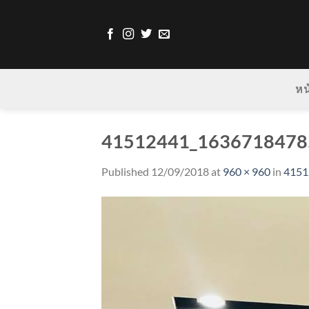
Skip
to
content
หน
41512441_1636718478
Published
12/09/2018
at
960 × 960
in
4151