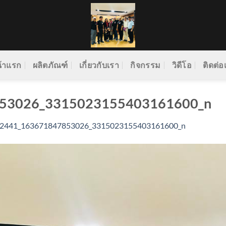
้าแรก
ผลิตภัณฑ์
เกี่ยวกับเรา
กิจกรรม
วิดีโอ
ติดต่อ
53026_3315023155403161600_n
2441_163671847853026_3315023155403161600_n