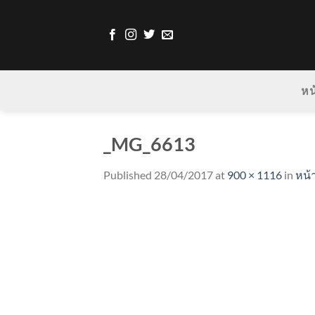
Skip
to
content
หน
_MG_6613
Published
28/04/2017
at
900 × 1116
in
หน้