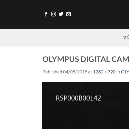
Skip
to
content
หน
OLYMPUS DIGITAL CA
Published
04/08/2018
at
1280 × 720
in
OL