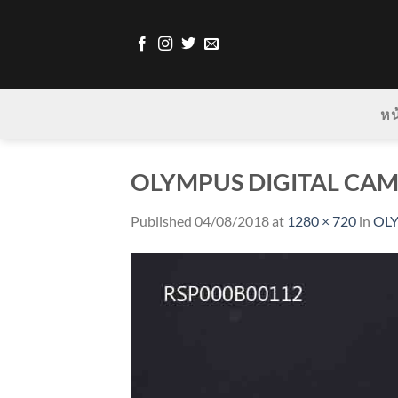
Skip
to
content
หน
OLYMPUS DIGITAL CA
Published
04/08/2018
at
1280 × 720
in
OL