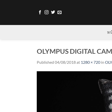
Skip
to
content
หน
OLYMPUS DIGITAL CA
Published
04/08/2018
at
1280 × 720
in
OL