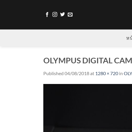
Skip
to
content
หน
OLYMPUS DIGITAL CA
Published
04/08/2018
at
1280 × 720
in
OL