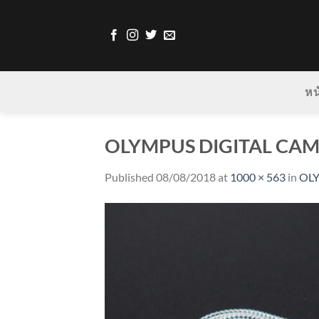
Skip
to
content
หน
OLYMPUS DIGITAL CA
Published
08/08/2018
at
1000 × 563
in
OL