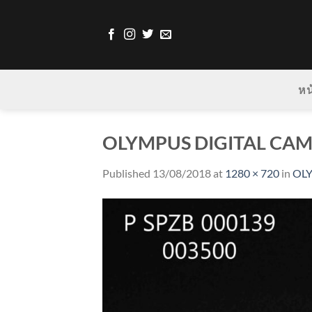
Skip
to
content
หน
OLYMPUS DIGITAL CA
Published
13/08/2018
at
1280 × 720
in
OL