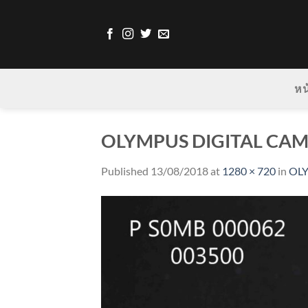
Skip
to
content
หน
OLYMPUS DIGITAL CA
Published
13/08/2018
at
1280 × 720
in
OL