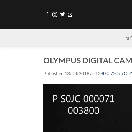
Skip
to
content
หน
OLYMPUS DIGITAL CA
Published
13/08/2018
at
1280 × 720
in
OL