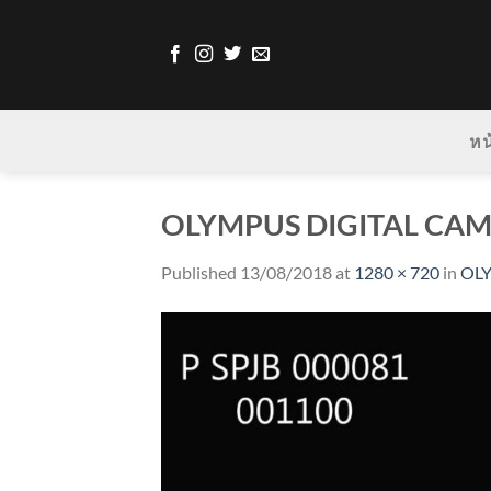
Skip
to
content
หน
OLYMPUS DIGITAL CA
Published
13/08/2018
at
1280 × 720
in
OL