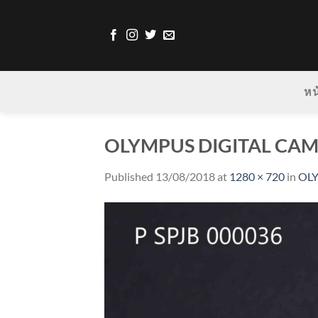
Skip
to
content
หน
OLYMPUS DIGITAL CA
Published
13/08/2018
at
1280 × 720
in
OL