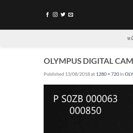
Skip
to
content
หน
OLYMPUS DIGITAL CA
Published
13/08/2018
at
1280 × 720
in
OL