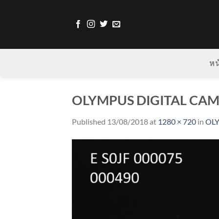
Skip
to
content
หน
OLYMPUS DIGITAL CA
Published
13/08/2018
at
1280 × 720
in
OL