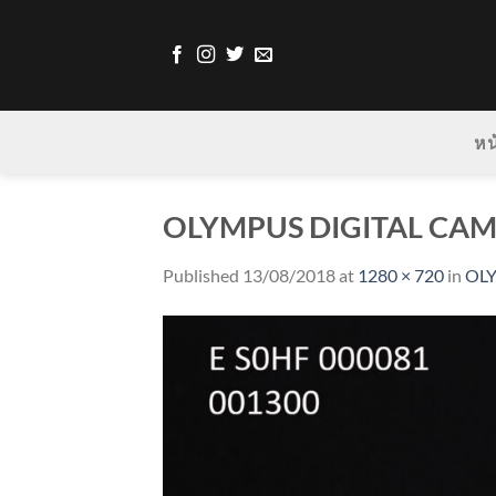
Skip
to
content
หน
OLYMPUS DIGITAL CA
Published
13/08/2018
at
1280 × 720
in
OL