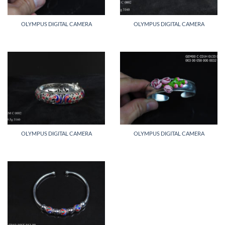
OLYMPUS DIGITAL CAMERA
OLYMPUS DIGITAL CAMERA
OLYMPUS DIGITAL CAMERA
OLYMPUS DIGITAL CAMERA