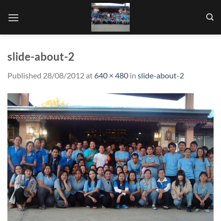
Skip
to
content
slide-about-2
Published
28/08/2012
at
640 × 480
in
slide-about-2