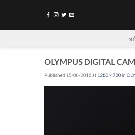
Skip
to
content
หน
OLYMPUS DIGITAL CA
Published
15/08/2018
at
1280 × 720
in
OL